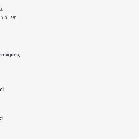
ù.
8h à 19h
onsignes,
ici
.
ci