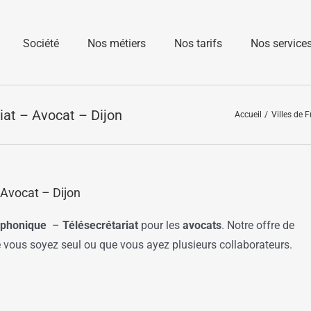
Société
Nos métiers
Nos tarifs
Nos service
at – Avocat – Dijon
Accueil
Villes de 
Avocat – Dijon
éphonique
–
Télésecrétariat
pour les
avocats
. Notre offre de
ue vous soyez seul ou que vous ayez plusieurs collaborateurs.